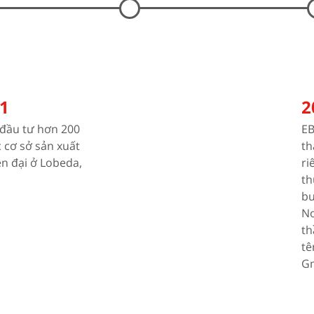
1
2
đầu tư hơn 200
E
c cơ sở sản xuất
th
ện đại ở Lobeda,
ri
th
bư
No
th
tê
G