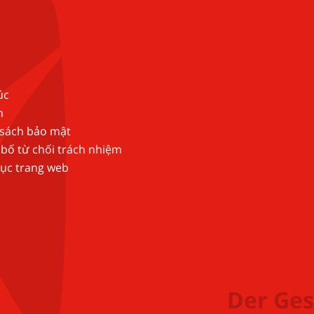
úc
n
 sách bảo mật
bố từ chối trách nhiệm
ục trang web