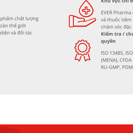
Khu vực chỉ 
EVER Pharma c
n phẩm chất lượng
và thuốc tiêm
oàn thế giới
chăm sóc đặc 
diện và đối tác
Kiểm tra / c
quyền
ISO 13485, IS
(MENA), CFDA (
RU-GMP, PDMA