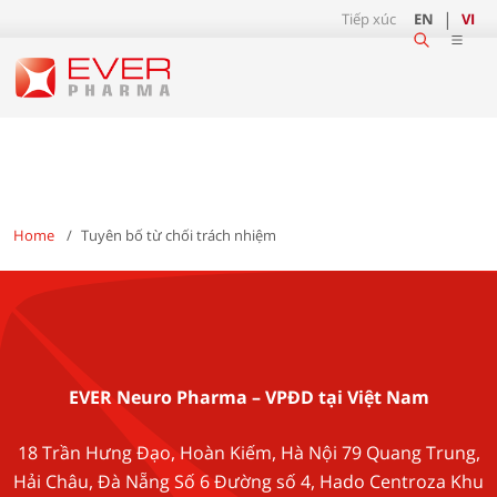
Tiếp xúc
EN
VI
Home
Tuyên bố từ chối trách nhiệm
EVER Neuro Pharma – VPĐD tại Việt Nam
18 Trần Hưng Đạo, Hoàn Kiếm, Hà Nội 79 Quang Trung,
Hải Châu, Đà Nẵng Số 6 Đường số 4, Hado Centroza Khu