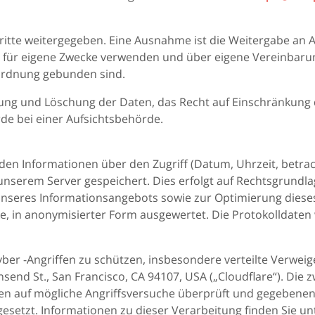
itte weitergegeben. Eine Ausnahme ist die Weitergabe an Au
t für eigene Zwecke verwenden und über eigene Vereinbaru
ordnung gebunden sind.
igung und Löschung der Daten, das Recht auf Einschränkung
de bei einer Aufsichtsbehörde.
den Informationen über den Zugriff (Datum, Uhrzeit, betra
 unserem Server gespeichert. Dies erfolgt auf Rechtsgrundla
 unseres Informationsangebots sowie zur Optimierung dies
ecke, in anonymisierter Form ausgewertet. Die Protokolldat
yber -Angriffen zu schützen, insbesondere verteilte Verwe
wnsend St., San Francisco, CA 94107, USA („Cloudflare“). Di
 auf mögliche Angriffsversuche überprüft und gegebenenfal
esetzt. Informationen zu dieser Verarbeitung finden Sie un