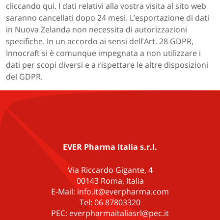
cliccando qui. I dati relativi alla vostra visita al sito web
saranno cancellati dopo 24 mesi. L’esportazione di dati
in Nuova Zelanda non necessita di autorizzazioni
specifiche. In un accordo ai sensi dell’Art. 28 GDPR,
Innocraft si è comunque impegnata a non utilizzare i
dati per scopi diversi e a rispettare le altre disposizioni
del GDPR.
EVER Pharma Italia s.r.l.
Via Riccardo Gigante, 4
00143 Roma, Italia
E-Mail: info.it@everpharma.com
Tel: 06 87803320
PEC: everpharmaitaliasrl@pec.it