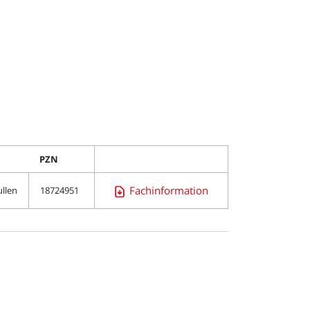
PZN
Fachinformation
ullen
18724951