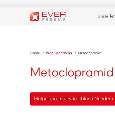
Unser T
Home
Produktportfolio
Metoclopramid
Metoclopramid
Metoclopramidhydrochlorid Noridem
Hersteller