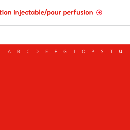
tion injectable/pour perfusion
A
B
C
D
E
F
G
I
O
P
S
T
U