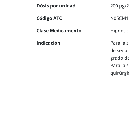
Dósis por unidad
200 µg/2
Código ATC
N05CM1
Clase Medicamento
Hipnótic
Indicación
Para la 
de sedac
grado de
Para la 
quirúrgi