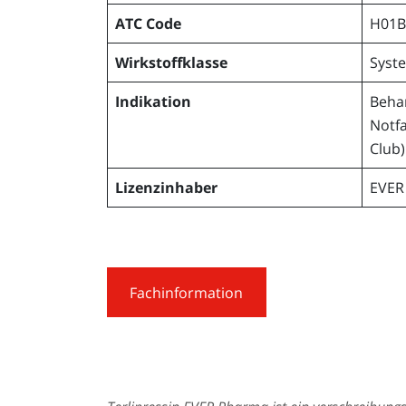
ATC Code
H01B
Wirkstoffklasse
Syst
Indikation
Beha
Notfa
Club)
Lizenzinhaber
EVER
Fachinformation