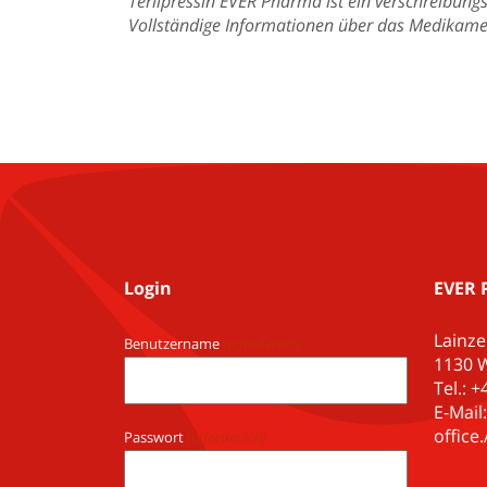
Terlipressin EVER Pharma ist ein verschreibung
Vollständige Informationen über das Medikamen
Login
EVER 
Lainze
Benutzername
(erforderlich)
1130 W
Tel.: 
E-Mail:
offic
Passwort
(erforderlich)