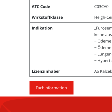
ATC Code
C03CA0
Wirkstoffklasse
Heigh-Cei
Indikation
„Furosemi
keine aus
‒ Ödeme 
‒ Ödeme 
‒ Lungenö
‒ Hypert
Lizenzinhaber
AS Kalcek
Fachinformation