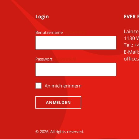
Login
EVER 
Lainze
Benutzername
(erforderlich)
1130 W
Tel.: 
E-Mail:
offic
Passwort
(erforderlich)
An mich erinnern
© 2026. All rights reserved.