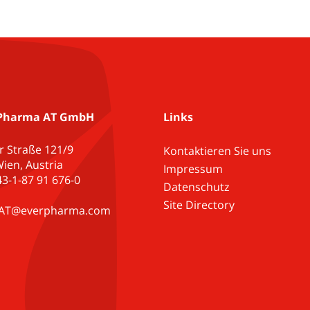
Pharma AT GmbH
Links
r Straße 121/9
Kontaktieren Sie uns
ien, Austria
Impressum
+43-1-87 91 676-0
Datenschutz
Site Directory
e.AT@everpharma.com