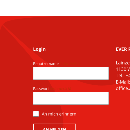
Login
EVER 
Lainze
Benutzername
(erforderlich)
1130 W
Tel.: 
E-Mail:
offic
Passwort
(erforderlich)
An mich erinnern