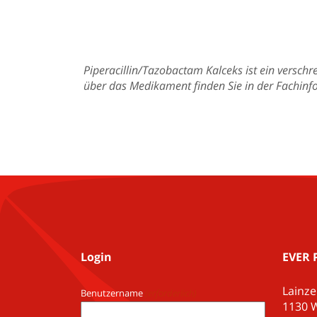
Piperacillin/Tazobactam Kalceks ist ein versch
über das Medikament finden Sie in der Fachinf
Login
EVER 
Lainze
Benutzername
(erforderlich)
1130 W