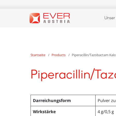
Unser
Startseite
Products
Piperacillin/Tazobactam Kalc
Piperacillin/T
Darreichungsform
Pulver zu
Wirkstärke
4 g/0,5 g