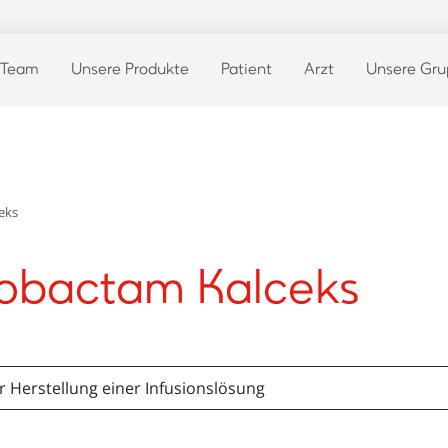
 Team
Unsere Produkte
Patient
Arzt
Unsere Gr
eks
azobactam Kalceks
r Herstellung einer Infusionslösung