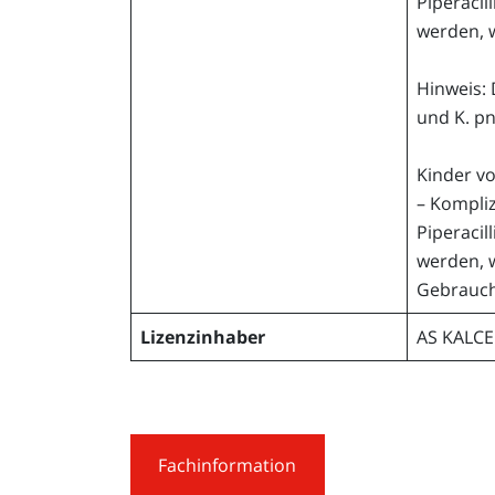
Piperaci
werden, w
Hinweis:
und K. pn
Kinder vo
– Kompliz
Piperaci
werden, w
Gebrauch 
Lizenzinhaber
AS KALCE
Fachinformation