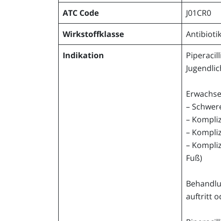
ATC Code
J01CR0
Wirkstoffklasse
Antibioti
Indikation
Piperacil
Jugendlic
Erwachse
– Schwer
– Kompliz
– Kompliz
– Kompliz
Fuß)
Behandlu
auftritt